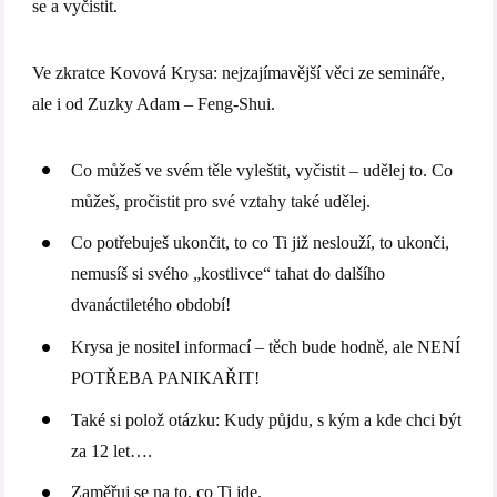
se a vyčistit.
Ve zkratce Kovová Krysa: nejzajímavější věci ze semináře,
ale i od Zuzky Adam – Feng-Shui.
Co můžeš ve svém těle vyleštit, vyčistit – udělej to. Co
můžeš, pročistit pro své vztahy také udělej.
Co potřebuješ ukončit, to co Ti již neslouží, to ukonči,
nemusíš si svého „kostlivce“ tahat do dalšího
dvanáctiletého období!
Krysa je nositel informací – těch bude hodně, ale NENÍ
POTŘEBA PANIKAŘIT!
Také si polož otázku: Kudy půjdu, s kým a kde chci být
za 12 let….
Zaměřuj se na to, co Ti jde.