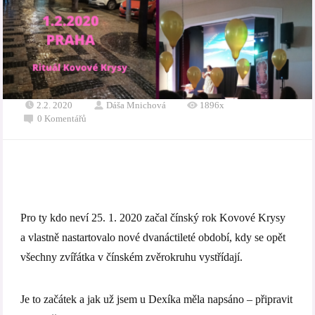
2.2. 2020
Dáša Mnichová
1896x
0 Komentářů
Pro ty kdo neví 25. 1. 2020 začal čínský rok Kovové Krysy
a vlastně nastartovalo nové dvanáctileté období, kdy se opět
všechny zvířátka v čínském zvěrokruhu vystřídají.
Je to začátek a jak už jsem u Dexíka měla napsáno – připravit