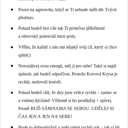
Pozor na agresivitu, když se Ti nebude dařit dle Tvých
představ.
Pokud budeš bez cíle tak Ti protečou příležitostí
a obrovský potenciál mezi prsty.
Věřím, že každý z nás má nějaký svůj cíl, který si chce
splnit:)
Nerozdávej svou energii, měj ji pro sebe! Také si najdi
způsob, jak budeš odpočívat. Protože Kovová Krysa je
rychlá, nedovolí lenivět.
Pokud budeš cítit, že dny jsou velice rychle – zastav se
a vnímej dýchání! Vědomě si ho prodlužuj + zpívej.
Prostě BUĎ SÁM/SAMA SE SEBOU. UDĚLEJ SI
ČAS JEN A JEN NA SEBE!
Bude to dobrodružný a opět velmi rychlý rok – tak si jdi