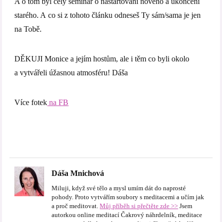
A o tom byl celý seminář o nastartování nového a ukončení
starého. A co si z tohoto článku odneseš Ty sám/sama je jen
na Tobě.
DĚKUJI Monice a jejím hostům, ale i těm co byli okolo
a vytvářeli úžasnou atmosféru! Dáša
Více fotek
na FB
Dáša Mnichová
Miluji, když své tělo a mysl umím dát do naprosté
pohody. Proto vytvářím soubory s meditacemi a učím jak
a proč meditovat.
Můj příběh si přečtěte zde >>
Jsem
autorkou online meditací Čakrový náhrdelník, meditace