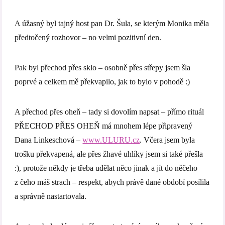
A úžasný byl tajný host pan Dr. Šula, se kterým Monika měla
předtočený rozhovor – no velmi pozitivní den.
Pak byl přechod přes sklo – osobně přes střepy jsem šla
poprvé a celkem mě překvapilo, jak to bylo v pohodě :)
A přechod přes oheň – tady si dovolím napsat – přímo rituál
PŘECHOD PŘES OHEŇ má mnohem lépe připravený
Dana Linkeschová –
www.ULURU.cz
. Včera jsem byla
trošku překvapená, ale přes žhavé uhlíky jsem si také přešla
:), protože někdy je třeba udělat něco jinak a jít do něčeho
z čeho máš strach – respekt, abych právě dané období posílila
a správně nastartovala.