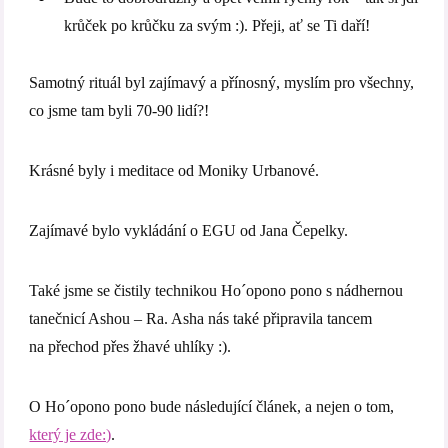
krůček po krůčku za svým :). Přeji, ať se Ti daří!
Samotný rituál byl zajímavý a přínosný, myslím pro všechny,
co jsme tam byli 70-90 lidí?!
Krásné byly i meditace od Moniky Urbanové.
Zajímavé bylo vykládání o EGU od Jana Čepelky.
Také jsme se čistily technikou Ho´opono pono s nádhernou
tanečnicí Ashou – Ra. Asha nás také připravila tancem
na přechod přes žhavé uhlíky :).
O Ho´opono pono bude následující článek, a nejen o tom,
který je zde:)
.