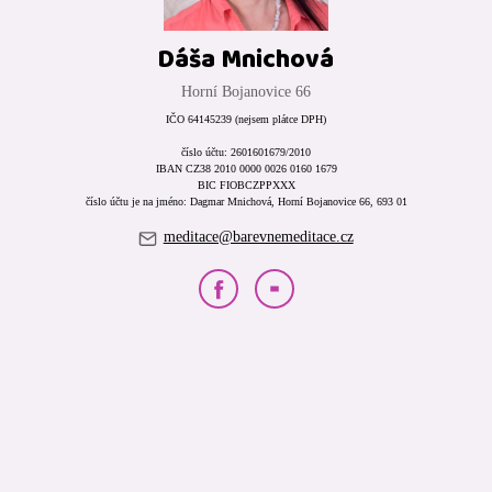
Dáša Mnichová
Horní Bojanovice 66
IČO 64145239 (nejsem plátce DPH)
číslo účtu: 2601601679/2010
IBAN CZ38 2010 0000 0026 0160 1679
BIC FIOBCZPPXXX
číslo účtu je na jméno: Dagmar Mnichová, Horní Bojanovice 66, 693 01
meditace@barevnemeditace.cz