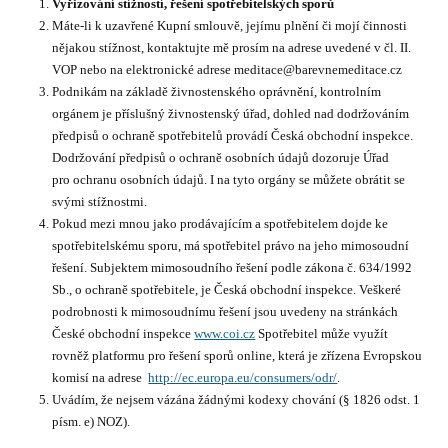
Vyřizování stížností, řešení spotřebitelských sporů
Máte-li k uzavřené Kupní smlouvě, jejímu plnění či mojí činnosti
nějakou stížnost, kontaktujte mě prosím na adrese uvedené v čl. II.
VOP nebo na elektronické adrese meditace@barevnemeditace.cz
Podnikám na základě živnostenského oprávnění, kontrolním
orgánem je příslušný živnostenský úřad, dohled nad dodržováním
předpisů o ochraně spotřebitelů provádí Česká obchodní inspekce.
Dodržování předpisů o ochraně osobních údajů dozoruje Úřad
pro ochranu osobních údajů. I na tyto orgány se můžete obrátit se
svými stížnostmi.
Pokud mezi mnou jako prodávajícím a spotřebitelem dojde ke
spotřebitelskému sporu, má spotřebitel právo na jeho mimosoudní
řešení. Subjektem mimosoudního řešení podle zákona č. 634/1992
Sb., o ochraně spotřebitele, je Česká obchodní inspekce. Veškeré
podrobnosti k mimosoudnímu řešení jsou uvedeny na stránkách
České obchodní inspekce
www.coi.cz
Spotřebitel může využít
rovněž platformu pro řešení sporů online, která je zřízena Evropskou
komisí na adrese
http://ec.europa.eu/consumers/odr/
.
Uvádím, že nejsem vázána žádnými kodexy chování (§ 1826 odst. 1
písm. e) NOZ).