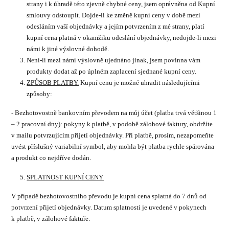
strany i k úhradě této zjevně chybné ceny, jsem oprávněna od Kupní
smlouvy odstoupit. Dojde-li ke změně kupní ceny v době mezi
odesláním vaší objednávky a jejím potvrzením z mé strany, platí
kupní cena platná v okamžiku odeslání objednávky, nedojde-li mezi
námi k jiné výslovné dohodě.
Není-li mezi námi výslovně ujednáno jinak, jsem povinna vám
produkty dodat až po úplném zaplacení sjednané kupní ceny.
ZPŮSOB PLATBY.
Kupní cenu je možné uhradit následujícími
způsoby:
- Bezhotovostně bankovním převodem na můj účet (platba trvá většinou 1
– 2 pracovní dny): pokyny k platbě, v podobě zálohové faktury, obdržíte
v mailu potvrzujícím přijetí objednávky. Při platbě, prosím, nezapomeňte
uvést příslušný variabilní symbol, aby mohla být platba rychle spárována
a produkt co nejdříve dodán.
SPLATNOST KUPNÍ CENY.
V případě bezhotovostního převodu je kupní cena splatná do 7 dnů od
potvrzení přijetí objednávky. Datum splatnosti je uvedené v pokynech
k platbě, v zálohové faktuře.