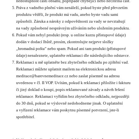
nedostupnost části obsahu, popřípadě chybějící nebo nečitelná část.
Práva z vadného plnění vám nenáleží, pokud byste před převzetím
produktu věděli, že produkt má vadu, anebo byste vadu sami
způsobili. Záruka a nároky z odpovědnosti za vady se nevztahují
na vady způsobené nesprávným užíváním nebo uložením produktu.
Pokud vám nebyl produkt (resp. u online kurzu přístupové údaje)
dodán v dodací lhůtě, prosím, zkontrolujte nejprve složky
„hromadná pošta“ nebo spam. Pokud ani tam produkt (přístupové
údaje) nenaleznete, uplatněte reklamaci dle následujícího odstavce.
Reklamaci u mě uplatněte bez zbytečného odkladu po zjištění vad.
Reklamaci můžete uplatnit mailem na elektronickou adresu
meditace@barevnemeditace.cz nebo zaslat písemně na adresu
uvedenou v čl. II VOP. Uvítám, pokud k reklamaci přiložíte i fakturu
či jiný doklad o koupi, popis reklamované závady a návrh řešení
reklamace. Reklamaci vyřídím bez zbytečného odkladu, nejpozději
do 30 dnů, pokud se výslovně nedohodneme jinak. O uplatnění
a vyřízení reklamace vám poskytnu písemné potvrzení, jste-li
spotřebitel.