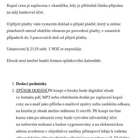
Kupní cena je zaplacena v okamžiku, kdy je příslušná částka připsána
na můj bankovní účet.
O přijetí platby vám vystavím doklad o přijaté platbě, který u online
platebních metod obdržíte obratem po provedení platby, v ostatních
případech do 3 pracovních dnů od přijetí platby.
Ustanovení § 2119 odst. 1 NOZ se nepoužije.
Ebook není možné hradit formou splátkového kalendáře.
Dodací podmínky
ZPŮSOB DODÁNÍ
Při koupi e-booku bude digitální obsah
ve formátu pdf, MP3 nebo obdobném dodán po zaplacení kupní
ceny na e-mail jako příloha e-mailové zprávy nebo zasláním odkazu,
na kterém je obsah možno stáhnout či otevřít. Při koupi on-line
kurzu vám po uhrazení ceny bude vytvořen uživatelský účet
na webovém rozhraní a budou vygenerovány a na elektronickou
adresu uvedenou v objednávce zaslány přístupové údaje k vašemu
uživatelskému účtu (podmínky užívání jsou uvedeny v čl. VI těchto