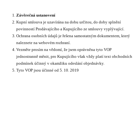
Závěrečná ustanovení
Kupní smlouva je uzavírána na dobu určitou, do doby splnění
povinností Prodávajícího a Kupujícího ze smlouvy vyplývající.
Ochrana osobních údajů je řešena samostatným dokumentem, který
naleznete na webovém rozhraní.
Vezměte prosím na vědomí, že jsem oprávněna tyto VOP
jednostranně měnit, pro Kupujícího však vždy platí text obchodních
podmínek účinný v okamžiku odeslání objednávky.
Tyto VOP jsou účinné od 5. 10. 2019