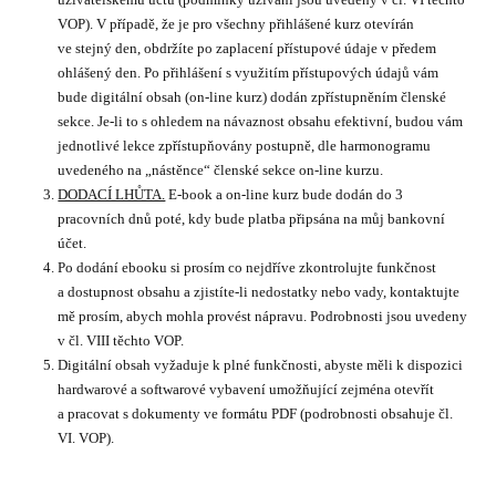
VOP). V případě, že je pro všechny přihlášené kurz otevírán
ve stejný den, obdržíte po zaplacení přístupové údaje v předem
ohlášený den. Po přihlášení s využitím přístupových údajů vám
bude digitální obsah (on-line kurz) dodán zpřístupněním členské
sekce. Je-li to s ohledem na návaznost obsahu efektivní, budou vám
jednotlivé lekce zpřístupňovány postupně, dle harmonogramu
uvedeného na „nástěnce“ členské sekce on-line kurzu.
DODACÍ LHŮTA.
E-book a on-line kurz bude dodán do 3
pracovních dnů poté, kdy bude platba připsána na můj bankovní
účet.
Po dodání ebooku si prosím co nejdříve zkontrolujte funkčnost
a dostupnost obsahu a zjistíte-li nedostatky nebo vady, kontaktujte
mě prosím, abych mohla provést nápravu. Podrobnosti jsou uvedeny
v čl. VIII těchto VOP.
Digitální obsah vyžaduje k plné funkčnosti, abyste měli k dispozici
hardwarové a softwarové vybavení umožňující zejména otevřít
a pracovat s dokumenty ve formátu PDF (podrobnosti obsahuje čl.
VI. VOP).