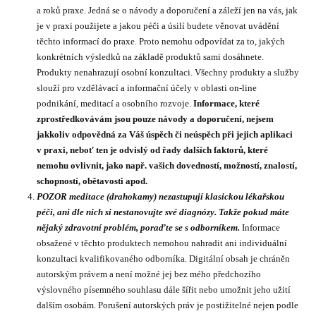
a roků praxe. Jedná se o návody a doporučení a záleží jen na vás, jak
je v praxi použijete a jakou péči a úsilí budete věnovat uvádění
těchto informací do praxe. Proto nemohu odpovídat za to, jakých
konkrétních výsledků na základě produktů sami dosáhnete.
Produkty nenahrazují osobní konzultaci. Všechny produkty a služby
slouží pro vzdělávací a informační účely v oblasti on-line
podnikání, meditací a osobního rozvoje.
Informace, které
zprostředkovávám jsou pouze návody a doporučení, nejsem
jakkoliv odpovědná za Váš úspěch či neúspěch při jejich aplikaci
v praxi, neboť ten je odvislý od řady dalších faktorů, které
nemohu ovlivnit, jako např. vašich dovedností, možností, znalostí,
schopností, obětavosti apod.
POZOR meditace (drahokamy) nezastupují klasickou lékařskou
péči, ani dle nich si nestanovujte své diagnózy. Takže pokud máte
nějaký zdravotní problém, poraďte se s odborníkem.
Informace
obsažené v těchto produktech nemohou nahradit ani individuální
konzultaci kvalifikovaného odborníka. Digitální obsah je chráněn
autorským právem a není možné jej bez mého předchozího
výslovného písemného souhlasu dále šířit nebo umožnit jeho užití
dalším osobám. Porušení autorských práv je postižitelné nejen podle