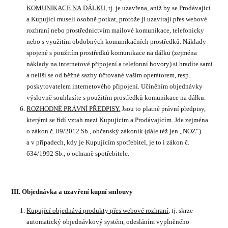
KOMUNIKACE NA DÁLKU
, tj. je uzavřena, aniž by se Prodávající
a Kupující museli osobně potkat, protože ji uzavírají přes webové
rozhraní nebo prostřednictvím mailové komunikace, telefonicky
nebo s využitím obdobných komunikačních prostředků. Náklady
spojené s použitím prostředků komunikace na dálku (zejména
náklady na internetové připojení a telefonní hovory) si hradíte sami
a neliší se od běžné sazby účtované vaším operátorem, resp.
poskytovatelem internetového připojení. Učiněním objednávky
výslovně souhlasíte s použitím prostředků komunikace na dálku.
ROZHODNÉ PRÁVNÍ PŘEDPISY.
Jsou to platné právní předpisy,
kterými se řídí vztah mezi Kupujícím a Prodávajícím. Jde zejména
o zákon č. 89/2012 Sb., občanský zákoník (dále též jen „NOZ“)
a v případech, kdy je Kupujícím spotřebitel, je to i zákon č.
634/1992 Sb., o ochraně spotřebitele.
III. Objednávka a uzavření kupní smlouvy
Kupující objednává produkty přes webové rozhraní
, tj. skrze
automatický objednávkový systém, odesláním vyplněného