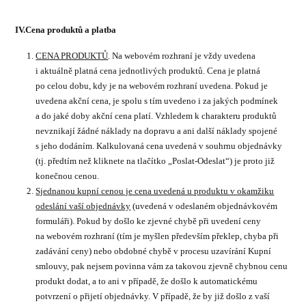
IV.Cena produktů a platba
CENA PRODUKTŮ
. Na webovém rozhraní je vždy uvedena
i aktuálně platná cena jednotlivých produktů. Cena je platná
po celou dobu, kdy je na webovém rozhraní uvedena. Pokud je
uvedena akční cena, je spolu s tím uvedeno i za jakých podmínek
a do jaké doby akční cena platí. Vzhledem k charakteru produktů
nevznikají žádné náklady na dopravu a ani další náklady spojené
s jeho dodáním. Kalkulovaná cena uvedená v souhrnu objednávky
(tj. předtím než kliknete na tlačítko „Poslat-Odeslat“) je proto již
konečnou cenou.
Sjednanou kupní cenou je cena uvedená u produktu v okamžiku
odeslání vaší objednávky
(uvedená v odeslaném objednávkovém
formuláři). Pokud by došlo ke zjevné chybě při uvedení ceny
na webovém rozhraní (tím je myšlen především překlep, chyba při
zadávání ceny) nebo obdobné chybě v procesu uzavírání Kupní
smlouvy, pak nejsem povinna vám za takovou zjevně chybnou cenu
produkt dodat, a to ani v případě, že došlo k automatickému
potvrzení o přijetí objednávky. V případě, že by již došlo z vaší