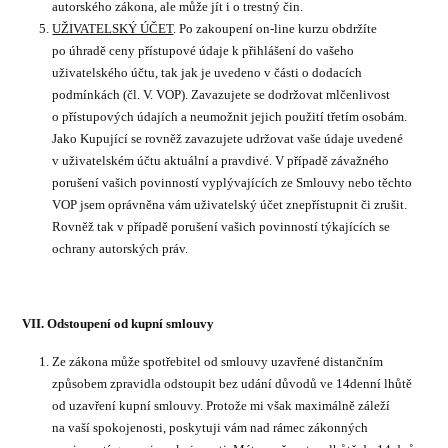
autorského zákona, ale může jít i o trestný čin.
UŽIVATELSKÝ ÚČET
. Po zakoupení on-line kurzu obdržíte
po úhradě ceny přístupové údaje k přihlášení do vašeho
uživatelského účtu, tak jak je uvedeno v části o dodacích
podmínkách (čl. V. VOP). Zavazujete se dodržovat mlčenlivost
o přístupových údajích a neumožnit jejich použití třetím osobám.
Jako Kupující se rovněž zavazujete udržovat vaše údaje uvedené
v uživatelském účtu aktuální a pravdivé. V případě závažného
porušení vašich povinností vyplývajících ze Smlouvy nebo těchto
VOP jsem oprávněna vám uživatelský účet znepřístupnit či zrušit.
Rovněž tak v případě porušení vašich povinností týkajících se
ochrany autorských práv.
VII. Odstoupení od kupní smlouvy
Ze zákona může spotřebitel od smlouvy uzavřené distančním
způsobem zpravidla odstoupit bez udání důvodů ve 14denní lhůtě
od uzavření kupní smlouvy. Protože mi však maximálně záleží
na vaší spokojenosti, poskytuji vám nad rámec zákonných