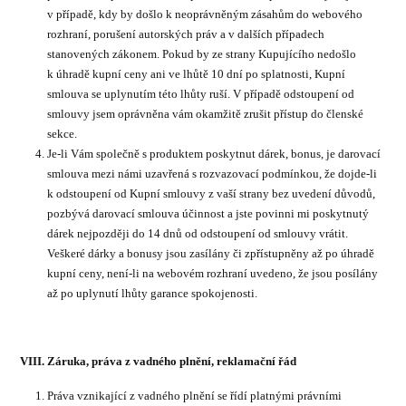
v případě, kdy by došlo k neoprávněným zásahům do webového
rozhraní, porušení autorských práv a v dalších případech
stanovených zákonem. Pokud by ze strany Kupujícího nedošlo
k úhradě kupní ceny ani ve lhůtě 10 dní po splatnosti, Kupní
smlouva se uplynutím této lhůty ruší. V případě odstoupení od
smlouvy jsem oprávněna vám okamžitě zrušit přístup do členské
sekce.
Je-li Vám společně s produktem poskytnut dárek, bonus, je darovací
smlouva mezi námi uzavřená s rozvazovací podmínkou, že dojde-li
k odstoupení od Kupní smlouvy z vaší strany bez uvedení důvodů,
pozbývá darovací smlouva účinnost a jste povinni mi poskytnutý
dárek nejpozději do 14 dnů od odstoupení od smlouvy vrátit.
Veškeré dárky a bonusy jsou zasílány či zpřístupněny až po úhradě
kupní ceny, není-li na webovém rozhraní uvedeno, že jsou posílány
až po uplynutí lhůty garance spokojenosti.
VIII. Záruka, práva z vadného plnění, reklamační řád
Práva vznikající z vadného plnění se řídí platnými právními