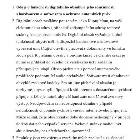
Údaje o funkčnosti digitálního obsahu a jeho součinnosti
s hardwarem a softwarem a ochrana autorských práv
Digitální obsah zasíláme pouze vám, jako Kupujícímu, na vaši
elektronickou adresu, případně zpřístupněním adresy webové
stránky, kde je obsah umístěn. Digitální obsah vyžaduje k plné
funkčnosti, abyste měli k dispozici hardwarové a softwarové
vybavení umožňující otevřít a pracovat s dokumenty ve formátu
.doc a pdf. K přehrání obsahu v on-line kurzu ve členské sekci je
nutné se přihlásit do vašeho uživatelského účtu zadáním
přístupových údajů. Obsah přehrajete s pomocí internetového
prohlížeče podporující audio přehrávání. Software musí obsahovat
obvyklé zvukové kodeky. Pro on-line přehrávání obsahu je
nezbytné, abyste byli připojeni k síti internet s dostatečnou rychlostí
připojení. Dále je nutné, aby váš hardware umožňoval zvukový
výstup. Neodpovídám za nedostupnost obsahu v případě
nefunkčnosti či pomalé rychlosti vašeho internetového připojení.
Může se stát, že je obsah krátkodobě dočasně nedostupný v případě
údržby dat nebo výpadků serveru. Webové stránky mohou být
aktualizovány bez předchozího upozornění.
Produkty jsou vytvořeny s využitím mých znalostí a zkušeností