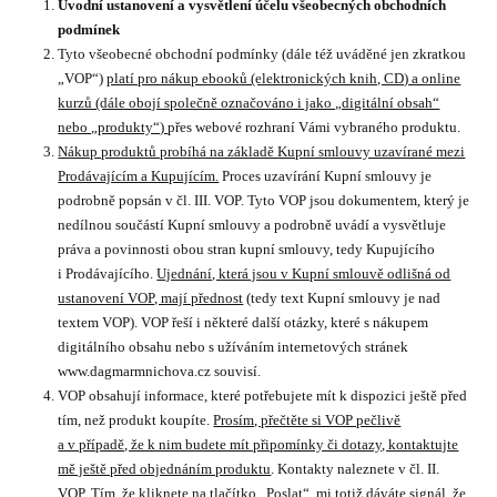
Úvodní ustanovení a vysvětlení účelu všeobecných obchodních
podmínek
Tyto všeobecné obchodní podmínky (dále též uváděné jen zkratkou
„VOP“)
platí pro nákup ebooků (elektronických knih, CD) a online
kurzů (dále obojí společně označováno i jako „digitální obsah“
nebo „produkty“)
přes webové rozhraní Vámi vybraného produktu.
Nákup produktů probíhá na základě Kupní smlouvy uzavírané mezi
Prodávajícím a Kupujícím.
Proces uzavírání Kupní smlouvy je
podrobně popsán v čl. III. VOP. Tyto VOP jsou dokumentem, který je
nedílnou součástí Kupní smlouvy a podrobně uvádí a vysvětluje
práva a povinnosti obou stran kupní smlouvy, tedy Kupujícího
i Prodávajícího.
Ujednání, která jsou v Kupní smlouvě odlišná od
ustanovení VOP, mají přednost
(tedy text Kupní smlouvy je nad
textem VOP). VOP řeší i některé další otázky, které s nákupem
digitálního obsahu nebo s užíváním internetových stránek
www.dagmarmnichova.cz souvisí.
VOP obsahují informace, které potřebujete mít k dispozici ještě před
tím, než produkt koupíte.
Prosím, přečtěte si VOP pečlivě
a v případě, že k nim budete mít připomínky či dotazy, kontaktujte
mě ještě před objednáním produktu
. Kontakty naleznete v čl. II.
VOP. Tím, že kliknete na tlačítko „Poslat“, mi totiž dáváte signál, že