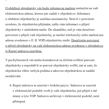
O obdržení objednávky vás budu informovat mailem
zaslaným na vaši
elektronickou adresu, kterou jste zadali v objednávce. Informace
o obdržení objednávky je zasílána automaticky. Není-li v potvrzení
uvedeno, že objednávku přijímám, zašlu vám informaci o přijetí
objednávky v následném mailu. Do okamžiku, než je vám doručeno
potvrzení o přijetí vaší objednávky, je možné telefonicky nebo mailem (na
adresu uvedenou v čl. II. VOP) objednávku zrušit.
Doručením potvrzení
o přijetí objednávky na vaši elektronickou adresu uvedenou v objednávce
je Kupní smlouva uzavřena.
V pochybnostech vás mohu kontaktovat za účelem ověření pravosti
objednávky a nepodaří-li se pravost objednávky ověřit, má se zato, že
objednávka vůbec nebyla podána a takovou objednávkou se nadále
nezabývám.
Kupní smlouva se uzavírá v českém jazyce. Smlouva se uzavírá
v elektronické podobě, tvoří ji vaše objednávka, její přijetí z mé
strany a tyto VOP. Smlouvu archivuji v elektronické podobě, není
přístupná.