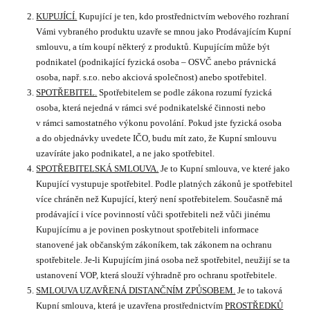
KUPUJÍCÍ.
Kupující je ten, kdo prostřednictvím webového rozhraní
Vámi vybraného produktu uzavře se mnou jako Prodávajícím Kupní
smlouvu, a tím koupí některý z produktů. Kupujícím může být
podnikatel (podnikající fyzická osoba – OSVČ anebo právnická
osoba, např. s.r.o. nebo akciová společnost) anebo spotřebitel.
SPOTŘEBITEL.
Spotřebitelem se podle zákona rozumí fyzická
osoba, která nejedná v rámci své podnikatelské činnosti nebo
v rámci samostatného výkonu povolání. Pokud jste fyzická osoba
a do objednávky uvedete IČO, budu mít zato, že Kupní smlouvu
uzavíráte jako podnikatel, a ne jako spotřebitel.
SPOTŘEBITELSKÁ SMLOUVA.
Je to Kupní smlouva, ve které jako
Kupující vystupuje spotřebitel. Podle platných zákonů je spotřebitel
více chráněn než Kupující, který není spotřebitelem. Současně má
prodávající i více povinností vůči spotřebiteli než vůči jinému
Kupujícímu a je povinen poskytnout spotřebiteli informace
stanovené jak občanským zákoníkem, tak zákonem na ochranu
spotřebitele. Je-li Kupujícím jiná osoba než spotřebitel, neužijí se ta
ustanovení VOP, která slouží výhradně pro ochranu spotřebitele.
SMLOUVA UZAVŘENÁ DISTANČNÍM ZPŮSOBEM.
Je to taková
Kupní smlouva, která je uzavřena prostřednictvím
PROSTŘEDKŮ