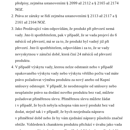
předpisy, zejména ustanoveními § 2099 až 2112 a § 2165 až 2174
NOZ.
Práva ze záruky se řídí zejména ustanoveními § 2113 až 2117 a §
2161 až 2164 NOZ.
Jako Prodávající vám odpovídám, že produkt při převzetí nemá
vady. Jste-li spotřebitelem, pak v případě, že se vada projeví do 6
měsíců od převzetí, má se za to, že produkt byl vadný již při
převzetí. Jste-li spotřebitelem, odpovídám i za to, že se vady
nevyskytnou v záruční době, která činí 24 měsíců od převzetí
produktu.
V případě výskytu vady, kterou nelze odstranit nebo v případě
opakovaného výskytu vady nebo výskytu většího počtu vad máte
právo požadovat výměnu produktu za nový anebo od Kupní
smlouvy odstoupit. V případě, že neodstoupíte od smlouvy nebo
neuplatníte právo na dodání nového produktu bez vad, můžete
požadovat přiměřenou slevu. Přiměřenou slevu můžete žádat
i v případě, že bych nebyla schopna vám nový produkt bez vad
dodat, stejně tak i v případě, že bych nezjednala nápravu
v přiměřené době nebo že by vám zjednání nápravy působilo značné
obtíže. Vzhledem k charakteru produktu přichází v úvahu jako vada