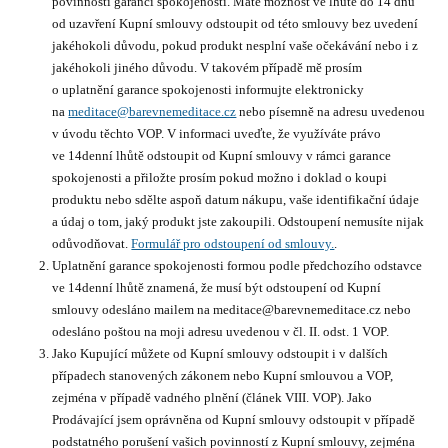
povinností garanci spokojenosti. Máte možnost ve lhůtě do 14 dnů
od uzavření Kupní smlouvy odstoupit od této smlouvy bez uvedení
jakéhokoli důvodu, pokud produkt nesplní vaše očekávání nebo i z
jakéhokoli jiného důvodu. V takovém případě mě prosím
o uplatnění garance spokojenosti informujte elektronicky
na
meditace@barevnemeditace.cz
nebo písemně na adresu uvedenou
v úvodu těchto VOP. V informaci uveďte, že využíváte právo
ve 14denní lhůtě odstoupit od Kupní smlouvy v rámci garance
spokojenosti a přiložte prosím pokud možno i doklad o koupi
produktu nebo sdělte aspoň datum nákupu, vaše identifikační údaje
a údaj o tom, jaký produkt jste zakoupili. Odstoupení nemusíte nijak
odůvodňovat.
Formulář pro odstoupení od smlouvy.
.
Uplatnění garance spokojenosti formou podle předchozího odstavce
ve 14denní lhůtě znamená, že musí být odstoupení od Kupní
smlouvy odesláno mailem na meditace@barevnemeditace.cz nebo
odesláno poštou na moji adresu uvedenou v čl. II. odst. 1 VOP.
Jako Kupující můžete od Kupní smlouvy odstoupit i v dalších
případech stanovených zákonem nebo Kupní smlouvou a VOP,
zejména v případě vadného plnění (článek VIII. VOP). Jako
Prodávající jsem oprávněna od Kupní smlouvy odstoupit v případě
podstatného porušení vašich povinností z Kupní smlouvy, zejména