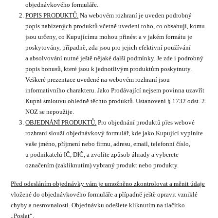
objednávkového formuláře.
POPIS PRODUKTŮ.
Na webovém rozhraní je uveden podrobný
popis nabízených produktů včetně uvedení toho, co obsahují, komu
jsou určeny, co Kupujícímu mohou přinést a v jakém formátu je
poskytovány, případně, zda jsou pro jejich efektivní používání
a absolvování nutné ještě nějaké další podmínky. Je zde i podrobný
popis bonusů, které jsou k jednotlivým produktům poskytnuty.
Veškeré prezentace uvedené na webovém rozhraní jsou
informativního charakteru. Jako Prodávající nejsem povinna uzavřít
Kupní smlouvu ohledně těchto produktů. Ustanovení § 1732 odst. 2.
NOZ se nepoužije.
OBJEDNÁNÍ PRODUKTŮ.
Pro objednání produktů přes webové
rozhraní slouží
objednávkový formulář
, kde jako Kupující vyplníte
vaše jméno, příjmení nebo firmu, adresu, email, telefonní číslo,
u podnikatelů IČ, DIČ, a zvolíte způsob úhrady a vyberete
označením (zakliknutím) vybraný produkt nebo produkty.
Před odesláním objednávky vám je umožněno zkontrolovat a měnit údaje
vložené do objednávkového formuláře a případně ještě opravit vzniklé
chyby a nesrovnalosti. Objednávku odešlete kliknutím na tlačítko
„Poslat“.