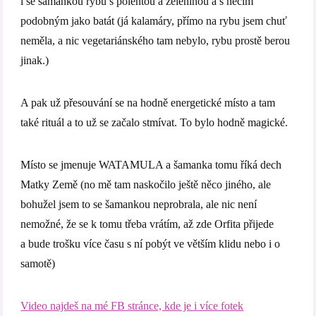
i se šamankou rybu s polentou a zeleninou a s něčím
podobným jako batát (já kalamáry, přímo na rybu jsem chuť
neměla, a nic vegetariánského tam nebylo, rybu prostě berou
jinak.)
A pak už přesouvání se na hodně energetické místo a tam
také rituál a to už se začalo stmívat. To bylo hodně magické.
Místo se jmenuje WATAMULA a šamanka tomu říká dech
Matky Země (no mě tam naskočilo ještě něco jiného, ale
bohužel jsem to se šamankou neprobrala, ale nic není
nemožné, že se k tomu třeba vrátím, až zde Orfita přijede
a bude trošku více času s ní pobýt ve větším klidu nebo i o
samotě)
Video najdeš na mé FB stránce, kde je i více fotek