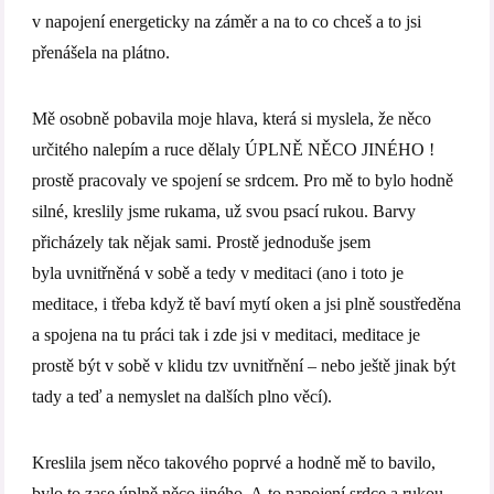
v napojení energeticky na záměr a na to co chceš a to jsi
přenášela na plátno.
Mě osobně pobavila moje hlava, která si myslela, že něco
určitého nalepím a ruce dělaly ÚPLNĚ NĚCO JINÉHO !
prostě pracovaly ve spojení se srdcem. Pro mě to bylo hodně
silné, kreslily jsme rukama, už svou psací rukou. Barvy
přicházely tak nějak sami. Prostě jednoduše jsem
byla uvnitřněná v sobě a tedy v meditaci (ano i toto je
meditace, i třeba když tě baví mytí oken a jsi plně soustředěna
a spojena na tu práci tak i zde jsi v meditaci, meditace je
prostě být v sobě v klidu tzv uvnitřnění – nebo ještě jinak být
tady a teď a nemyslet na dalších plno věcí).
Kreslila jsem něco takového poprvé a hodně mě to bavilo,
bylo to zase úplně něco jiného. A to napojení srdce a rukou –