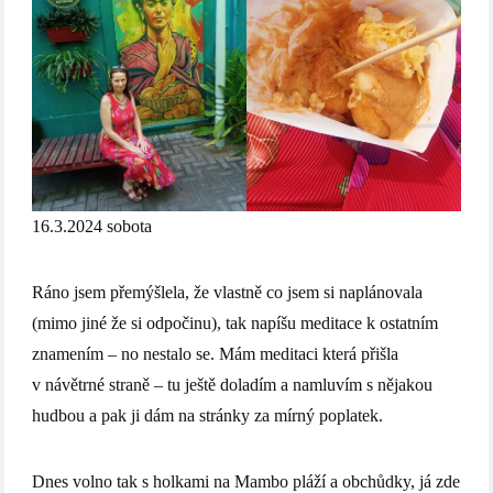
16.3.2024 sobota
Ráno jsem přemýšlela, že vlastně co jsem si naplánovala
(mimo jiné že si odpočinu), tak napíšu meditace k ostatním
znamením – no nestalo se. Mám meditaci která přišla
v návětrné straně – tu ještě doladím a namluvím s nějakou
hudbou a pak ji dám na stránky za mírný poplatek.
Dnes volno tak s holkami na Mambo pláží a obchůdky, já zde