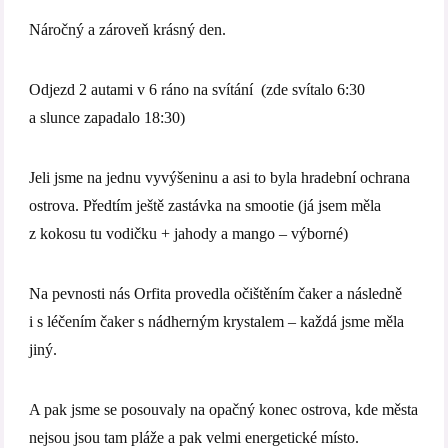
Náročný a zároveň krásný den.
Odjezd 2 autami v 6 ráno na svítání (zde svítalo 6:30
a slunce zapadalo 18:30)
Jeli jsme na jednu vyvýšeninu a asi to byla hradební ochrana
ostrova. Předtím ještě zastávka na smootie (já jsem měla
z kokosu tu vodičku + jahody a mango – výborné)
Na pevnosti nás Orfita provedla očištěním čaker a následně
i s léčením čaker s nádherným krystalem – každá jsme měla
jiný.
A pak jsme se posouvaly na opačný konec ostrova, kde města
nejsou jsou tam pláže a pak velmi energetické místo.