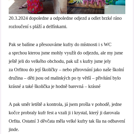
20.3.2024 dopoledne a odpoledne odjezd a odlet brzké ráno
rozloučení s pláží a delfínkami.
Pak se balíme a přesouváme kufry do místnosti i s WC
a sprchou kterou jsme mohly využít do odjezdu, ale my jsme
ještě jeli do velkého obchodu, pak už s kufry jsme jely
za Orfitou do její školičky – nebo přirovnání jako naše školní
družina – děti jsou od malinkých po ty větší – přivítání bylo
krásné a také školička je hodně barevná – krásné
A pak směr letiště a kontrola, já jsem prošla v pohodě, jedne
kočce probraly kufr fest a vzali ji i krystal, který ji darovala
Orfita. Ostatní 3 děvčata měla velké kufry tak šla na odbavení
jinde.