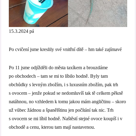
15.3.2024 pá
Po cvičení jsme kreslily své vnitřní dítě – hm také zajímavé
Po 11 jsme odjížděli do města taxíkem a brouzdáme
po obchodech – tam se mi to líbilo hodně. Byly tam
obchůdky s levným zbožím, i s luxusním zbožím, pak trh
s ovocem – jenže pokud se nedomluvíš tak tě celkem pěkně
natáhnou, no vzhledem k tomu jakou mám angličtinu – skoro
už vůbec žádnou a španělštinu jen počítání tak nic. Trh
s ovocem se mi líbil hodně. Naštěstí stejné ovoce koupíš i v
obchodě a cenu, kterou tam mají nastavenou.