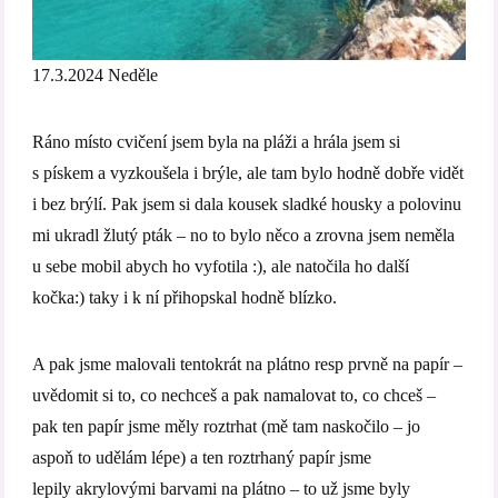
17.3.2024 Neděle
Ráno místo cvičení jsem byla na pláži a hrála jsem si
s pískem a vyzkoušela i brýle, ale tam bylo hodně dobře vidět
i bez brýlí. Pak jsem si dala kousek sladké housky a polovinu
mi ukradl žlutý pták – no to bylo něco a zrovna jsem neměla
u sebe mobil abych ho vyfotila :), ale natočila ho další
kočka:) taky i k ní přihopskal hodně blízko.
A pak jsme malovali tentokrát na plátno resp prvně na papír –
uvědomit si to, co nechceš a pak namalovat to, co chceš –
pak ten papír jsme měly roztrhat (mě tam naskočilo – jo
aspoň to udělám lépe) a ten roztrhaný papír jsme
lepily akrylovými barvami na plátno – to už jsme byly