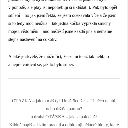
v pohodě, ale playlist nepotřebuji si ukládat :). Pak bylo opět
sdílení – no jak jsem řekla, že jsem očekávala více a že jsem
si to tedy moc neužila – tak jedna kočka vyprskla smíchy –
moje uvědomění – ano naštěstí jsme každá jiná a nemáme
stejná nastavení na cokoliv.
A také je skvělé, že můžu říct, že se mi to až tak nelíbilo
a nepřetvařovat se, jak to bylo super.
OTÁZKA – jak to máš ty? Umíš říct, že se Ti něco nelíbí,
nebo držíš s partou?
a druhá OTÁZKA – jak se pak cítíš?
Klidně napiš – i s tím pracuji a odblokuji některé bloky, které