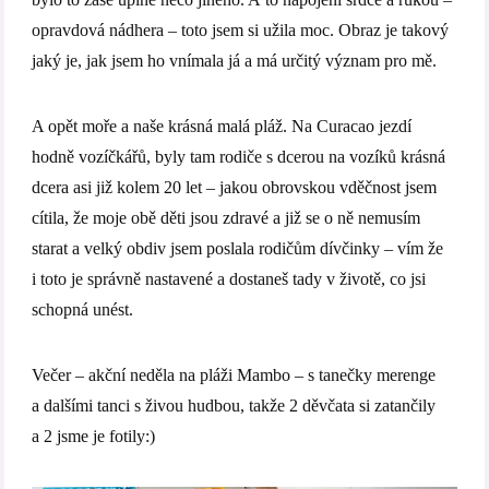
opravdová nádhera – toto jsem si užila moc. Obraz je takový
jaký je, jak jsem ho vnímala já a má určitý význam pro mě.
A opět moře a naše krásná malá pláž. Na Curacao jezdí
hodně vozíčkářů, byly tam rodiče s dcerou na vozíků krásná
dcera asi již kolem 20 let – jakou obrovskou vděčnost jsem
cítila, že moje obě děti jsou zdravé a již se o ně nemusím
starat a velký obdiv jsem poslala rodičům dívčinky – vím že
i toto je správně nastavené a dostaneš tady v životě, co jsi
schopná unést.
Večer – akční neděla na pláži Mambo – s tanečky merenge
a dalšími tanci s živou hudbou, takže 2 děvčata si zatančily
a 2 jsme je fotily:)