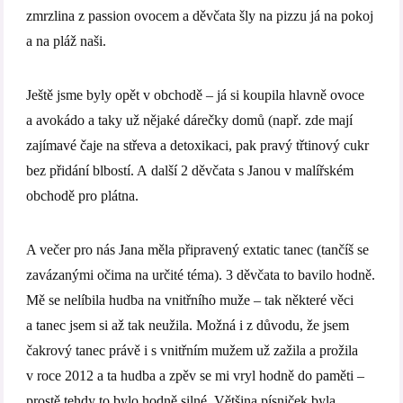
zmrzlina z passion ovocem a děvčata šly na pizzu já na pokoj
a na pláž naši.
Ještě jsme byly opět v obchodě – já si koupila hlavně ovoce
a avokádo a taky už nějaké dárečky domů (např. zde mají
zajímavé čaje na střeva a detoxikaci, pak pravý třtinový cukr
bez přidání blbostí. A další 2 děvčata s Janou v malířském
obchodě pro plátna.
A večer pro nás Jana měla připravený extatic tanec (tančíš se
zavázanými očima na určité téma). 3 děvčata to bavilo hodně.
Mě se nelíbila hudba na vnitřního muže – tak některé věci
a tanec jsem si až tak neužila. Možná i z důvodu, že jsem
čakrový tanec právě i s vnitřním mužem už zažila a prožila
v roce 2012 a ta hudba a zpěv se mi vryl hodně do paměti –
prostě tehdy to bylo hodně silné. Většina písniček byla