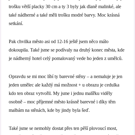
trošku větší placky 30 cm a ty 3 byly jak dlaně malinké, ale
také nádherné a také měli trošku modré barvy. Moc krásná
setkání.
Pak chvilka město asi od 12-16 ještě jsem něco málo
dokoupila. Také jsme se podívaly na druhý konec města, kde
je nádherný hotel celý pomalovaný vede ho jeden z umělců.
Opravdu se mi moc líbí ty barevné stěny – a nemaluje je jen
jeden umělec ale každý má možnost + u obrazu je cedulka
kdo ten obraz vytvořil. My jsme i jednu malířku viděly
osobně – moc příjemné město krásně barevné i díky těm
malbám na stěnách, kde by jindy byla šeď.
Také jsme se nemohly dostat přes ten pěší plovoucí most,