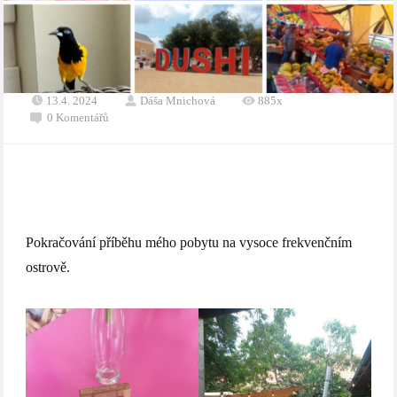
13.4. 2024
Dáša Mnichová
885x
0 Komentářů
Pokračování příběhu mého pobytu na vysoce frekvenčním
ostrově.