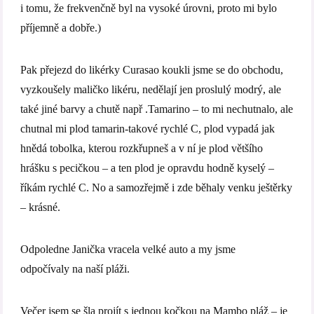
i tomu, že frekvenčně byl na vysoké úrovni, proto mi bylo
příjemně a dobře.)
Pak přejezd do likérky Curasao koukli jsme se do obchodu,
vyzkoušely maličko likéru, nedělají jen proslulý modrý, ale
také jiné barvy a chutě např .Tamarino – to mi nechutnalo, ale
chutnal mi plod tamarin-takové rychlé C, plod vypadá jak
hnědá tobolka, kterou rozkřupneš a v ní je plod většího
hrášku s pecičkou – a ten plod je opravdu hodně kyselý –
říkám rychlé C. No a samozřejmě i zde běhaly venku ještěrky
– krásné.
Odpoledne Janička vracela velké auto a my jsme
odpočívaly na naší pláži.
Večer jsem se šla projít s jednou kočkou na Mambo pláž – je