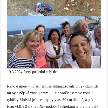
19.3.2024 úterý poslední celý den
Ráno u moře – no asi jsem se aklimatizovala při 27 stupních
mi byla nějaká zima:) hmm….. ale viděla jsem ve vodě 2
rybičky Mořská jehlice – ty byly asi 60 cm dlouhé, a pak
jsem viděla 2 a 3 rybičky podobné rejnokům ty první 2 byly