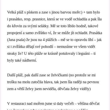
Velká pláž s pískem a zase s jinou barvou moře:) + tam bylo
i prasátko, resp. prasnice, která se ve vodě ochladila a pak šla
do křovin za svými selátky. Mě se toto líbilo hodně, takové
propojení a samo zvířátko ví, že se může jít ochladit. Prasátka
(Jana psala) že jsou na 4 plážích – mě se to opravdu líbí – jak
si i zvířátka dělají své pohodlí – nemusíme ve všem vidět
steaky že? U této pláže se krásně potulovaly i leguáni – ti
byly také nádherní.
Další pláž, pak další zase se želvičkami (no protože se mi
trošku na molu zatočila hlava, tak jsem šla raději na pevnou
zem a větší želvy jsem neviděla, děvčata želvy viděly)
V restauraci nad mořem jsme si daly večeři – většina děvčat