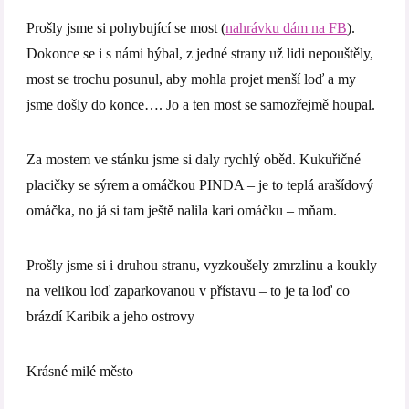
Prošly jsme si pohybující se most (
nahrávku dám na FB
).
Dokonce se i s námi hýbal, z jedné strany už lidi nepouštěly,
most se trochu posunul, aby mohla projet menší loď a my
jsme došly do konce…. Jo a ten most se samozřejmě houpal.
Za mostem ve stánku jsme si daly rychlý oběd. Kukuřičné
placičky se sýrem a omáčkou PINDA – je to teplá arašídový
omáčka, no já si tam ještě nalila kari omáčku – mňam.
Prošly jsme si i druhou stranu, vyzkoušely zmrzlinu a koukly
na velikou loď zaparkovanou v přístavu – to je ta loď co
brázdí Karibik a jeho ostrovy
Krásné milé město