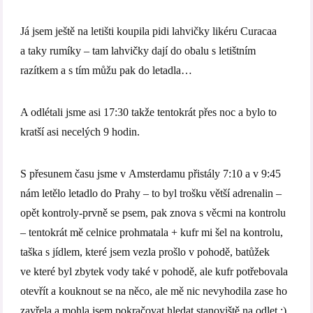
Já jsem ještě na letišti koupila pidi lahvičky likéru Curacaa
a taky rumíky – tam lahvičky dají do obalu s letištním
razítkem a s tím můžu pak do letadla…
A odlétali jsme asi 17:30 takže tentokrát přes noc a bylo to
kratší asi necelých 9 hodin.
S přesunem času jsme v Amsterdamu přistály 7:10 a v 9:45
nám letělo letadlo do Prahy – to byl trošku větší adrenalin –
opět kontroly-prvně se psem, pak znova s věcmi na kontrolu
– tentokrát mě celnice prohmatala + kufr mi šel na kontrolu,
taška s jídlem, které jsem vezla prošlo v pohodě, batůžek
ve které byl zbytek vody také v pohodě, ale kufr potřebovala
otevřít a kouknout se na něco, ale mě nic nevyhodila zase ho
zavřela a mohla jsem pokračovat hledat stanoviště na odlet :).