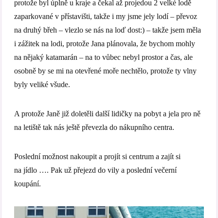
protože byl úplně u kraje a čekal až projedou 2 velké lodě
zaparkované v přístavišti, takže i my jsme jely lodí – převoz
na druhý břeh – vlezlo se nás na loď dost:) – takže jsem měla
i zážitek na lodi, protože Jana plánovala, že bychom mohly
na nějaký katamarán – na to vůbec nebyl prostor a čas, ale
osobně by se mi na otevřené moře nechtělo, protože ty vlny
byly veliké všude.
A protože Janě již doletěli další lidičky na pobyt a jela pro ně
na letiště tak nás ještě převezla do nákupního centra.
Poslední možnost nakoupit a projít si centrum a zajít si
na jídlo …. Pak už přejezd do vily a poslední večerní
koupání.