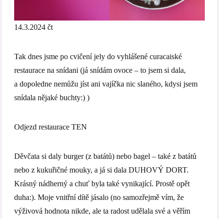
14.3.2024 čt
Tak dnes jsme po cvičení jely do vyhlášené curacaiské
restaurace na snídani (já snídám ovoce – to jsem si dala,
a dopoledne nemůžu jíst ani vajíčka nic slaného, kdysi jsem
snídala nějaké buchty:) )
Odjezd restaurace TEN
Děvčata si daly burger (z batátů) nebo bagel – také z batátů
nebo z kukuřičné mouky, a já si dala DUHOVÝ DORT.
Krásný nádherný a chuť byla také vynikající. Prostě opět
duha:). Moje vnitřní dítě jásalo (no samozřejmě vím, že
výživová hodnota nikde, ale ta radost udělala své a věřím