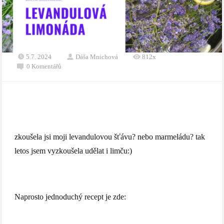
5.7. 2024
Dáša Mnichová
812x
0 Komentářů
zkoušela jsi moji levandulovou šťávu? nebo marmeládu? tak
letos jsem vyzkoušela udělat i limču:)
Naprosto jednoduchý recept je zde: