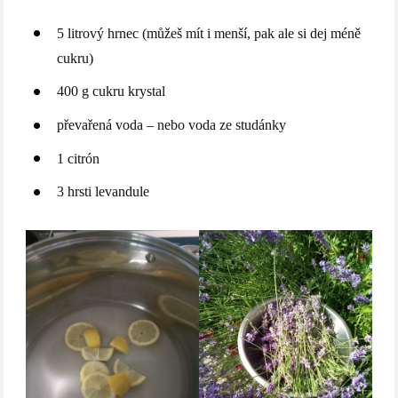
5 litrový hrnec (můžeš mít i menší, pak ale si dej méně
cukru)
400 g cukru krystal
převařená voda – nebo voda ze studánky
1 citrón
3 hrsti levandule