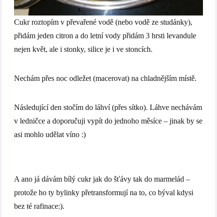
Cukr roztopím v převařené vodě (nebo vodě ze studánky),
přidám jeden citron a do letní vody přidám 3 hrsti levandule
nejen květ, ale i stonky, silice je i ve stoncích.
Nechám přes noc odležet (macerovat) na chladnějším místě.
Následující den stočím do láhví (přes sítko). Láhve nechávám
v ledničce a doporučuji vypít do jednoho měsíce – jinak by se
asi mohlo udělat víno :)
A ano já dávám bílý cukr jak do šťávy tak do marmelád –
protože ho ty bylinky přetransformují na to, co býval kdysi
bez té rafinace:).