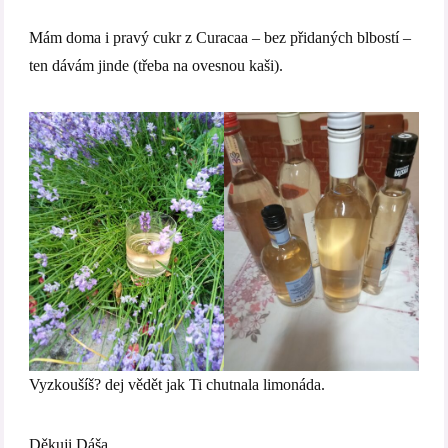
Mám doma i pravý cukr z Curacaa – bez přidaných blbostí –
ten dávám jinde (třeba na ovesnou kaši).
Vyzkoušíš? dej vědět jak Ti chutnala limonáda.
Děkuji Dáša