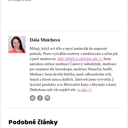
Dáša Mnichová
Miluji, když své tělo a mysl umím dát do naprosté
pohody. Proto vytvářím soubory s meditacemi a učím jak
a proč meditovat.
Můj příběh si přečtěte zde >>
Jsem
autorkou online meditací Čakrový náhrdelník, meditace
pro znamení dle horoskopu, meditaci Sluneční Anděl,
Meditaci Jsem skvělá řidička, aneb odbourávám svůj
strach z řízení auta a dalších. Zároveň jsem vytvořila 2
fyzické produkty a to Motivační karty s Krystaly a karty
Drahokam radí vše najdeš zde:
je zde:>>
Podobné články