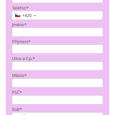
Telefon*
+420
Jméno*
Příjmení*
Ulice a č.p.*
Město*
PSČ*
Stát*