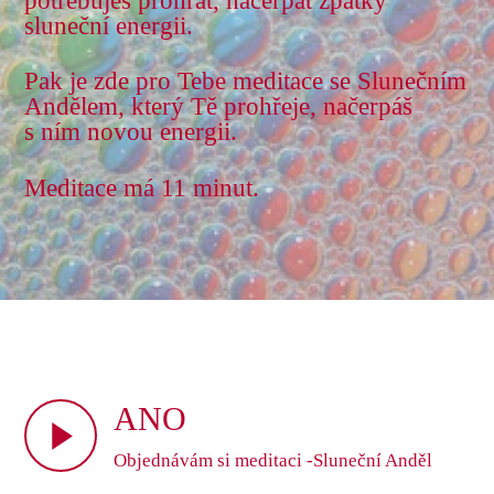
potřebuješ prohřát, načerpat zpátky
sluneční energii.
Pak je zde pro Tebe meditace se Slunečním
Andělem, který Tě prohřeje, načerpáš
s ním novou energii.
Meditace má 11 minut.
ANO
Objednávám si meditaci -Sluneční Anděl