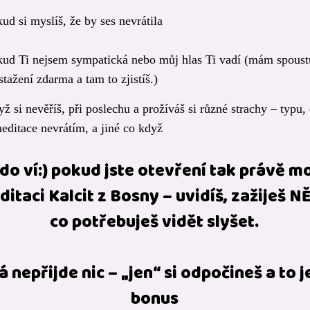
ud si myslíš, že by ses nevrátila
ud Ti nejsem sympatická nebo můj hlas Ti vadí (mám spoust
stažení zdarma a tam to zjistíš.)
ž si nevěříš, při poslechu a prožíváš si různé strachy – typu,
editace nevrátím, a jiné co když
do ví:) pokud jste otevření tak právě m
ditaci Kalcit z Bosny – uvidíš, zažiješ N
co potřebuješ vidět slyšet.
 nepřijde nic – „jen“ si odpočineš a to j
bonus