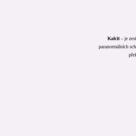
Kalcit
– je zes
paranormálních scho
přek