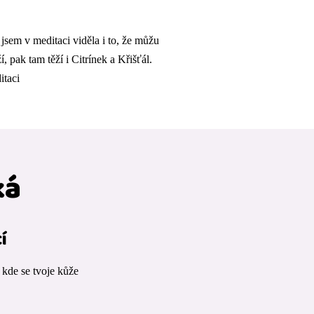
sem v meditaci viděla i to, že můžu
 pak tam těží i Citrínek a Křišťál.
taci
ká
í
, kde se tvoje kůže