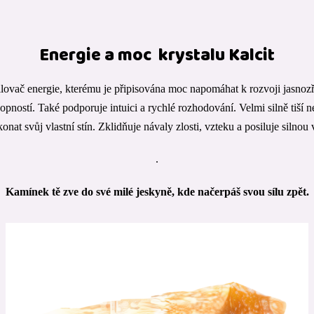
Energie a moc krystalu Kalcit
ilovač energie, kterému je připisována moc napomáhat k rozvoji jasnozři
pností. Také podporuje intuici a rychlé rozhodování. Velmi silně tiší
onat svůj vlastní stín. Zklidňuje návaly zlosti, vzteku a posiluje silnou 
.
Kamínek tě zve do své milé jeskyně, kde načerpáš svou sílu zpět.