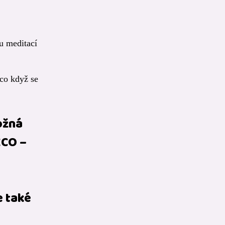
u meditací
 co když se
ožná
ĚCO –
e také