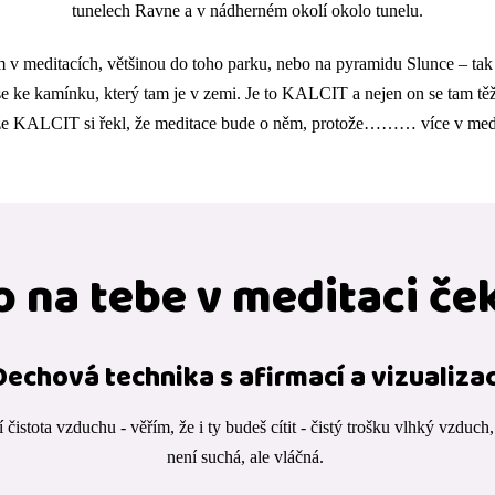
tunelech Ravne a v nádherném okolí okolo tunelu.
 v meditacích, většinou do toho parku, nebo na pyramidu Slunce – tak j
se ke kamínku, který tam je v zemi. Je to KALCIT a nejen on se tam těží,
že KALCIT si řekl, že meditace bude o něm, protože……… více v medi
o na tebe v meditaci če
Dechová technika s afirmací a vizualizac
 čistota vzduchu - věřím, že i ty budeš cítit - čistý trošku vlhký vzduch
není suchá, ale vláčná.