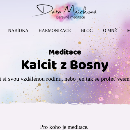
NABÍDKA
HARMONIZACE
BLOG
O MNĚ
Meditace
Kalcit z Bosny
i si svou vzdálenou rodinu, nebo jen tak se proleť ves
Pro koho je meditace.