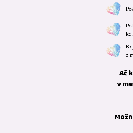
Pok
Pok
ke 
Kdy
z m
Ač k
v me
Možná