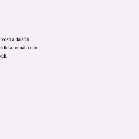
vosti a dalších
 neklid a pomáhá nám
vůli.