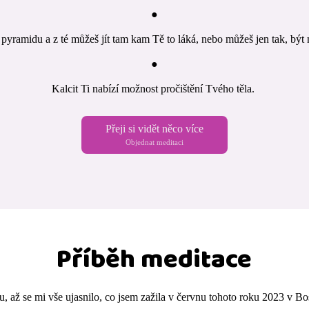
●
 pyramidu a z té můžeš jít tam kam Tě to láká, nebo můžeš jen tak, být
●
Kalcit Ti nabízí možnost pročištění Tvého těla.
Přeji si vidět něco více
Objednat meditaci
Příběh meditace
nu, až se mi vše ujasnilo, co jsem zažila v červnu tohoto roku 2023 v B