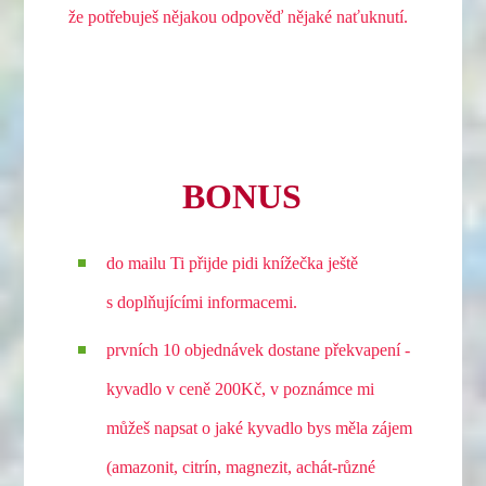
že potřebuješ nějakou odpověď nějaké naťuknutí.
BONUS
do mailu Ti přijde pidi knížečka ještě
s doplňujícími informacemi.
prvních 10 objednávek dostane překvapení -
kyvadlo v ceně 200Kč, v poznámce mi
můžeš napsat o jaké kyvadlo bys měla zájem
(amazonit, citrín, magnezit, achát-různé